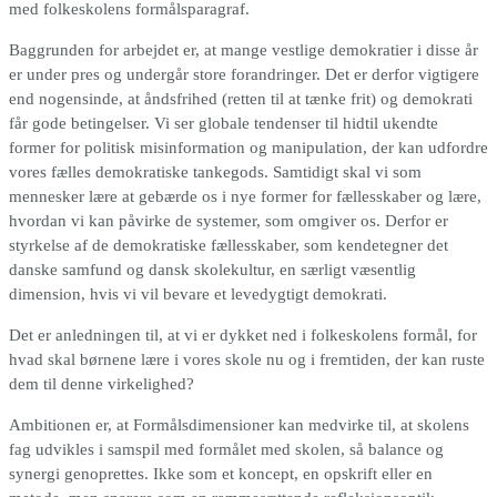
med folkeskolens formålsparagraf.
Baggrunden for arbejdet er, at mange vestlige demokratier i disse år
er under pres og undergår store forandringer. Det er derfor vigtigere
end nogensinde, at åndsfrihed (retten til at tænke frit) og demokrati
får gode betingelser. Vi ser globale tendenser til hidtil ukendte
former for politisk misinformation og manipulation, der kan udfordre
vores fælles demokratiske tankegods. Samtidigt skal vi som
mennesker lære at gebærde os i nye former for fællesskaber og lære,
hvordan vi kan påvirke de systemer, som omgiver os. Derfor er
styrkelse af de demokratiske fællesskaber, som kendetegner det
danske samfund og dansk skolekultur, en særligt væsentlig
dimension, hvis vi vil bevare et levedygtigt demokrati.
Det er anledningen til, at vi er dykket ned i folkeskolens formål, for
hvad skal børnene lære i vores skole nu og i fremtiden, der kan ruste
dem til denne virkelighed?
Ambitionen er, at Formålsdimensioner kan medvirke til, at skolens
fag udvikles i samspil med formålet med skolen, så balance og
synergi genoprettes. Ikke som et koncept, en opskrift eller en