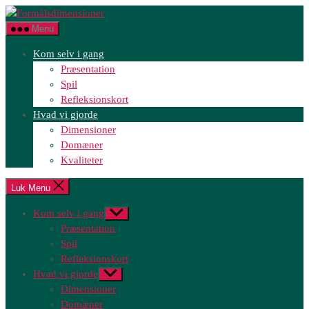
Spring
Formålsdimensioner
til
Menu
indholdet
Kom selv i gang
Præsentation
Spil
Refleksionskort
Hvad vi gjorde
Dimensioner
Domæner
Kvaliteter
Luk Menu
Kom selv i gang
Vis
undermenu
Præsentation
Spil
Refleksionskort
Hvad vi gjorde
Vis
undermenu
Dimensioner
Domæner